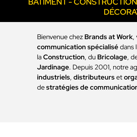
BÂTIMENT - CONSTRUCTION 
DÉCORA
Bienvenue chez
Brands at Work
,
communication
spécialisé
dans 
la
Construction
, du
Bricolage
, d
Jardinage
. Depuis 2001, notre 
industriels
,
distributeurs
et
org
de
stratégies de communication