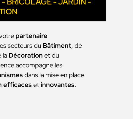
- BRICOLAGE - JARDIN -
TION
 votre
partenaire
les secteurs du
Bâtiment
, de
e la
Décoration
et du
agence accompagne les
anismes
dans la mise en place
 efficaces
et
innovantes
.