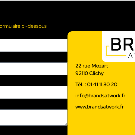
formulaire ci-dessous
22 rue Mozart
92110 Clichy
Tél. : 01 41 11 80 20
info@brandsatwork.fr
www.brandsatwork.fr