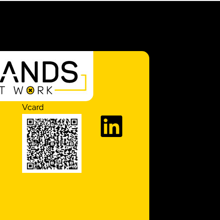
Vcard