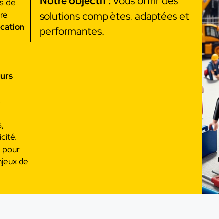
Notre objectif :
vous offrir des
s de
re
solutions complètes, adaptées et
cation
performantes.
eurs
,
s,
icité.
e
pour
njeux de